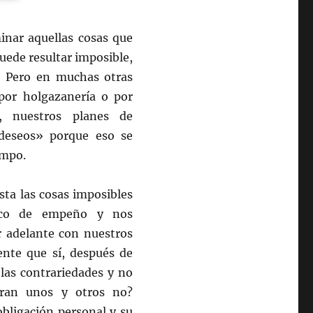
nar aquellas cosas que
uede resultar imposible,
.
Pero en muchas otras
por holgazanería o por
, nuestros planes de
«deseos» porque eso se
empo.
ta las cosas imposibles
oco de empeño y nos
 adelante con nuestros
nte que sí, después de
las contrariedades y no
gran unos y otros no?
bligación personal y su