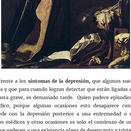
frente a los
síntomas de la depresión,
que algunos sue
s y que para cuando logran detectar que están ligadas 
asta grave, es demasiado tarde. Quien padece episodio
dico, porque algunas ocasiones esto desaparece co
de con la depresión posterior a una enfermedad o 
s médicos y otras ocasiones es solo el comienzo de 
que padecen a una existencia plaga de desencanto y trist