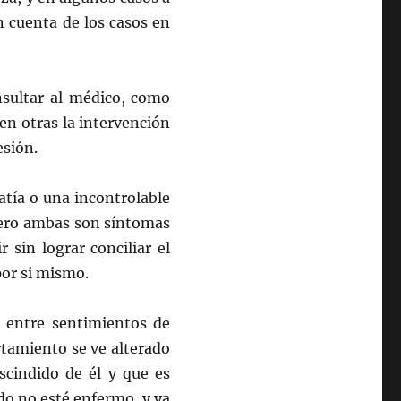
n cuenta de los casos en
nsultar al médico, como
en otras la intervención
esión.
tía o una incontrolable
 pero ambas son síntomas
sin lograr conciliar el
por si mismo.
 entre sentimientos de
tamiento se ve alterado
cindido de él y que es
ndo no esté enfermo, y ya