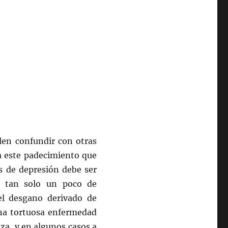
len confundir con otras
a este padecimiento que
s de depresión debe ser
n tan solo un poco de
el desgano derivado de
una tortuosa enfermedad
eza, y en algunos casos a