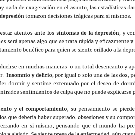
 nada de exageración en el asunto, las estadísticas da
depresión
tomaron decisiones trágicas para si mismos.
 estar atentos ante los
síntomas de la depresión,
y co
s será apenas algo que se trata rápida y eficazmente y 
amiento benéfico para quien se siente orillado a la depr
ducirse en muchas maneras o un total desencanto y apa
or.
Insomnio y delirio,
por igual o solo una de las dos,
der dormir y sentirse extenuado por el deseo de dormir 
ontrados sentimientos de culpa que no puede explicarse 
iento y el comportamiento,
su pensamiento se pierde
rdos que debería haber superado, obsesiones y su compor
cerrando en si mismo, pensando que el mundo ha pres
olo y alejado. Se siente presa de la enfermedad, aún cua