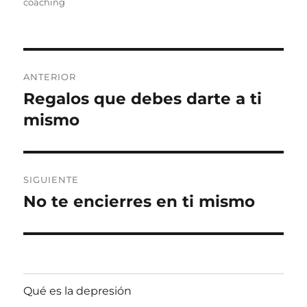
el
coaching
Navegación
ANTERIOR
de
Regalos que debes darte a ti
Entrada
anterior:
mismo
entradas
SIGUIENTE
No te encierres en ti mismo
Entrada
siguiente:
Qué es la depresión