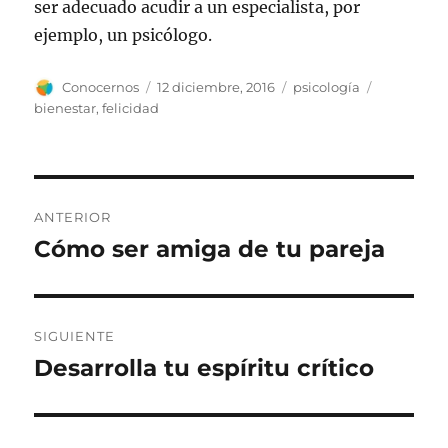
ser adecuado acudir a un especialista, por
ejemplo, un psicólogo.
Autor
Publicado
Categorías
Etiquetas
Conocernos
12 diciembre, 2016
psicología
el
bienestar
,
felicidad
Navegación
ANTERIOR
de
Cómo ser amiga de tu pareja
Entrada
anterior:
entradas
SIGUIENTE
Desarrolla tu espíritu crítico
Entrada
siguiente: