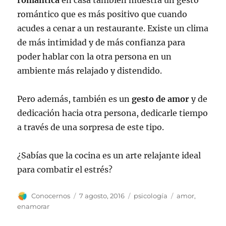
romántica
en casa también muestra un gesto
romántico que es más positivo que cuando
acudes a cenar a un restaurante. Existe un clima
de más intimidad y de más confianza para
poder hablar con la otra persona en un
ambiente más relajado y distendido.
Pero además, también es un
gesto de amor
y de
dedicación hacia otra persona, dedicarle tiempo
a través de una sorpresa de este tipo.
¿Sabías que la cocina es un arte relajante ideal
para combatir el estrés?
Autor
Publicado
Categorías
Etiquetas
Conocernos
7 agosto, 2016
psicología
amor
,
el
enamorar