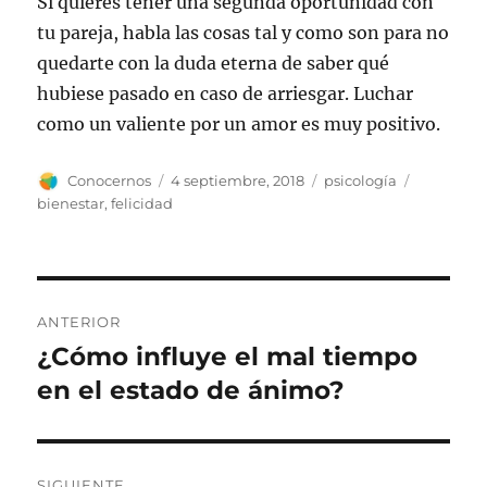
Si quieres tener una segunda oportunidad con
tu pareja, habla las cosas tal y como son para no
quedarte con la duda eterna de saber qué
hubiese pasado en caso de arriesgar. Luchar
como un valiente por un amor es muy positivo.
Autor
Publicado
Categorías
Etiquetas
Conocernos
4 septiembre, 2018
psicología
el
bienestar
,
felicidad
Navegación
ANTERIOR
de
¿Cómo influye el mal tiempo
Entrada
anterior:
en el estado de ánimo?
entradas
SIGUIENTE