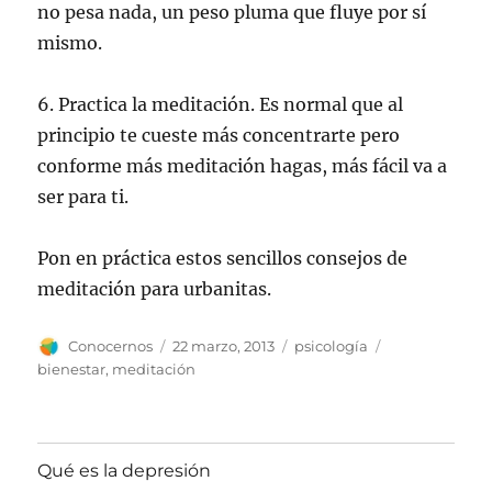
no pesa nada, un peso pluma que fluye por sí
mismo.
6. Practica la meditación. Es normal que al
principio te cueste más concentrarte pero
conforme más meditación hagas, más fácil va a
ser para ti.
Pon en práctica estos sencillos consejos de
meditación para urbanitas.
Autor
Publicado
Categorías
Etiquetas
Conocernos
22 marzo, 2013
psicología
el
bienestar
,
meditación
Qué es la depresión