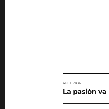
Navegación
ANTERIOR
de
La pasión va
Entrada
anterior:
entradas